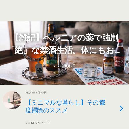
【雑記】ヘルニアの薬で強制
「絶」な禁酒生活。体にもお財
布にも良い効果
2026年8月8日
2024年5月22日
【ミニマルな暮らし】その都
度掃除のススメ
NO RESPONSES