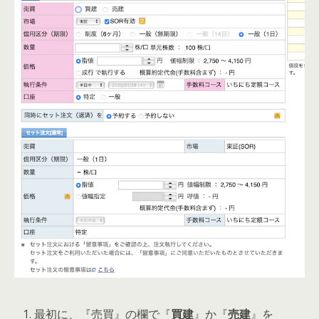
最初に、『売買』の欄で『
買建
』か『
売建
』を