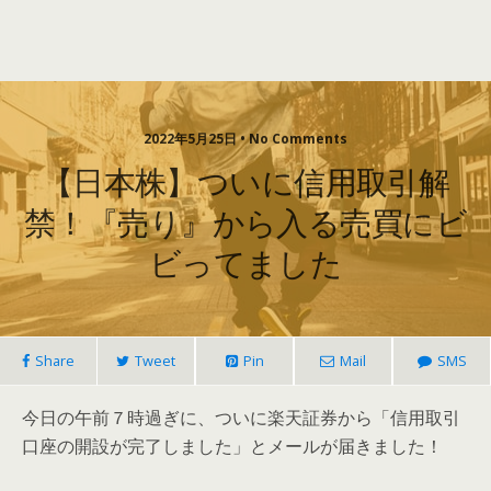
2022年5月25日 • No Comments
【日本株】ついに信用取引解
禁！『売り』から入る売買にビ
ビってました
Share
Tweet
Pin
Mail
SMS
今日の午前７時過ぎに、ついに楽天証券から「信用取引
口座の開設が完了しました」とメールが届きました！