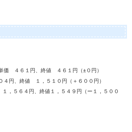
、
単価 ４６１円、終値 ４６１円（±０円）
５０４円、終値 １，５１０円（＋６００円）
 １，５６４円、終値１，５４９円（ー１，５００