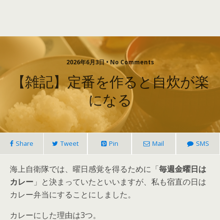
2026年6月3日 • No Comments
【雑記】定番を作ると自炊が楽
になる
Share
Tweet
Pin
Mail
SMS
海上自衛隊では、曜日感覚を得るために「
毎週金曜日は
カレー
」と決まっていたといいますが、私も宿直の日は
カレー弁当にすることにしました。
カレーにした理由は3つ。