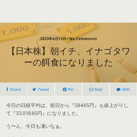
2023年6月13日 • No Comments
【日本株】朝イチ、イナゴタワ
ーの餌食になりました
Share
Tweet
Pin
Mail
SMS
今日の日経平均は、前日から『
584.65
円』も値上がりし
て『
33,018.65円
』になりました。
う〜ん、今日も凄いなぁ。