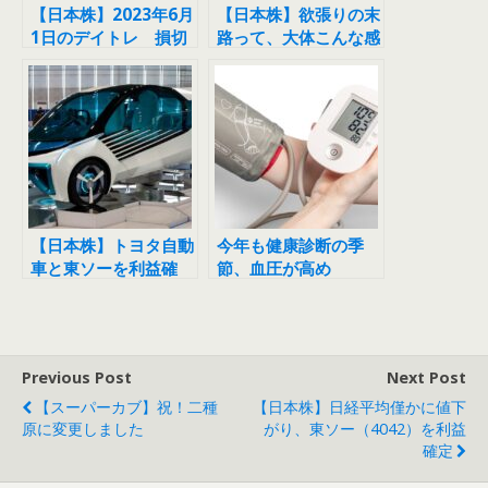
【日本株】2023年6月
【日本株】欲張りの末
1日のデイトレ 損切
路って、大体こんな感
りが大事だと分かって
じだということが分か
いたのに今日もやらか
りました
した
【日本株】トヨタ自動
今年も健康診断の季
車と東ソーを利益確
節、血圧が高め
定、キャンバスは続伸
ならずがっかり
Previous Post
Next Post
【スーパーカブ】祝！二種
【日本株】日経平均僅かに値下
原に変更しました
がり、東ソー（4042）を利益
確定