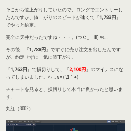
そこから値上がりしていたので、ロングでエントリーし
たんですが、値上がりのスピードが速くて『
1,783円
』
でやっと約定。
完全に天井だったですね・・・。(つＣ_｀lll) ﾊｩ…
その後、『
1,788円
』ですぐに売り注文を出したんです
が、約定せずに一気に値下がり。
『
1,762円
』で損切りして、『
2,100円
』のマイナスにな
ってしまいました。ﾊｧ… ε= (´Д｀●)
チャートを見ると、損切りして本当に良かったと思いま
す。
丸紅（8002）