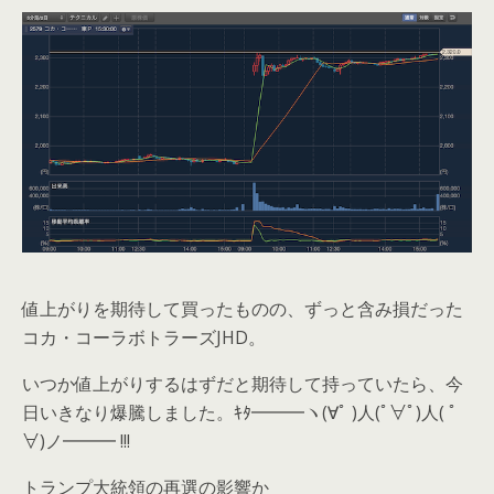
値上がりを期待して買ったものの、ずっと含み損だった
コカ・コーラボトラーズJHD。
いつか値上がりするはずだと期待して持っていたら、今
日いきなり爆騰しました。ｷﾀ━━━ヽ(∀ﾟ )人(ﾟ∀ﾟ)人( ﾟ
∀)ノ━━━ !!!
トランプ大統領の再選の影響か