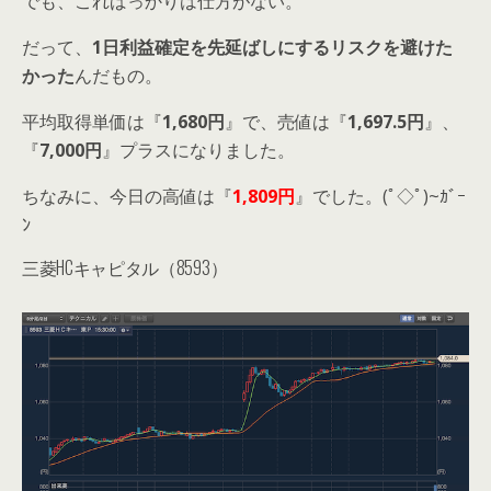
でも、こればっかりは仕方がない。
だって、
1日利益確定を先延ばしにするリスクを避けた
かった
んだもの。
平均取得単価は『
1,680円
』で、売値は『
1,697.5円
』、
『
7,000円
』プラスになりました。
ちなみに、今日の高値は『
1,809円
』でした。(ﾟ◇ﾟ)~ｶﾞｰ
ﾝ
三菱HCキャピタル（8593）