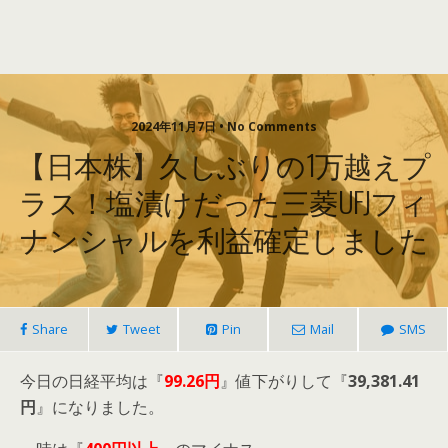
2024年11月7日 • No Comments
【日本株】久しぶりの1万越えプ
ラス！塩漬けだった三菱UFJフィ
ナンシャルを利益確定しました
Share
Tweet
Pin
Mail
SMS
今日の日経平均は『
99.26
円
』値下がりして『
39,381.41
円
』になりました。