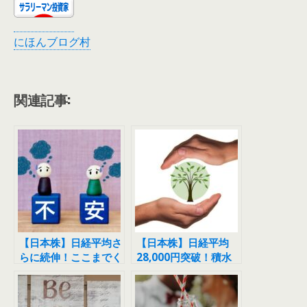
にほんブログ村
関連記事:
【日本株】日経平均さ
【日本株】日経平均
らに続伸！ここまでく
28,000円突破！積水
るともう不安しかな
化学を利益確定しまし
い・・・。
た