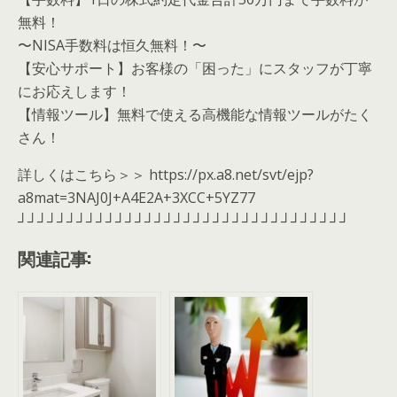
無料！
〜NISA手数料は恒久無料！〜
【安心サポート】お客様の「困った」にスタッフが丁寧
にお応えします！
【情報ツール】無料で使える高機能な情報ツールがたく
さん！
詳しくはこちら＞＞ https://px.a8.net/svt/ejp?
a8mat=3NAJ0J+A4E2A+3XCC+5YZ77
┘┘┘┘┘┘┘┘┘┘┘┘┘┘┘┘┘┘┘┘┘┘┘┘┘┘┘┘┘┘┘┘┘┘
関連記事: