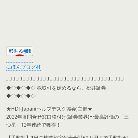
にほんブログ村
┘┘┘┘┘┘┘┘┘┘┘┘┘┘┘┘┘┘┘┘┘┘┘┘┘┘┘┘┘┘┘┘┘┘┘
◆◇◆◇◆◇ 株取引を始めるなら、松井証券
◆◇◆◇◆◇
★HDI-Japan(ヘルプデスク協会)主催★
2022年度問合せ窓口格付け(証券業界)〜最高評価の「三
つ星」12年連続で獲得！
【手数料】1日の株式約定代金合計50万円まで手数料が