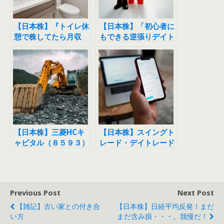
【日本株】『トイレ休
【日本株】「初心者に
憩で株してたら月収
もできる逆張りデイト
50万円になった件』
レードの極意」から学
を読んでみました
ぶ
【日本株】三菱HCキ
【日本株】スイングト
ャピタル（８５９３）
レード・デイトレード
好決算・増配で株価急
始めました。
騰！
Previous Post
Next Post
【雑記】古い家との付き合
【日本株】日経平均反発！まだ
い方
まだ含み損・・・。我慢だ！