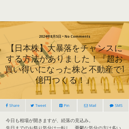
2024年8月5日 • No Comments
【日本株】大暴落をチャンスに
する方法がありました！『超お
買い得いになった株と不動産で1
億円つくる！』
Share
Tweet
Pin
Mail
SMS
今日も相場が開きますが、続落の見込み。
先日までのお祭り気分は一転し、憂鬱な気分の方は多い