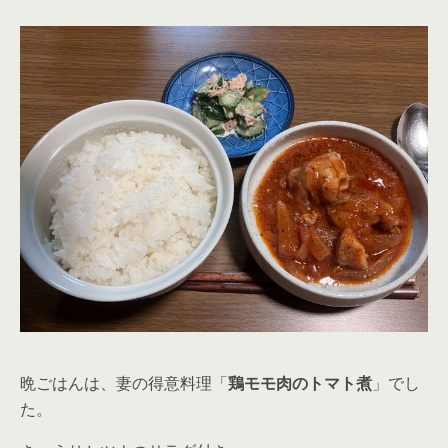
晩ごはんは、妻の得意料理「
鶏モモ肉のトマト煮
」でし
た。