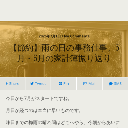
2026年7月1日 • No Comments
【節約】雨の日の事務仕事。5
月・6月の家計簿振り返り
Share
Tweet
Pin
Mail
SMS
今日から7月がスタートですね。
月日が経つのは本当に早いものです。
昨日までの梅雨の晴れ間はどこへやら、今朝からあいに