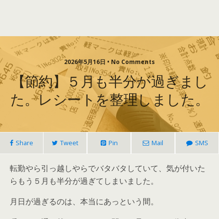
2026年5月16日 • No Comments
【節約】５月も半分が過ぎまし
た。レシートを整理しました。
Share
Tweet
Pin
Mail
SMS
転勤やら引っ越しやらでバタバタしていて、気が付いた
らもう５月も半分が過ぎてしまいました。
月日が過ぎるのは、本当にあっという間。