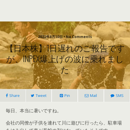
2022年8月10日 • No Comments
【日本株】1日遅れのご報告です
が、INPEX爆上げの波に乗れまし
た
Share
Tweet
Pin
Mail
SMS
毎日、本当に暑いですね。
会社の同僚が子供を連れて川に遊びに行ったら、駐車場