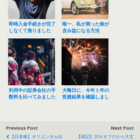
即時入金手続きが完了
唯一、私が買った株が
しなくて焦りました
含み益になる方法
利用中の証券会社の手
大晦日に、今年１年の
数料を比べてみました
投資結果を確認しまし
た
Previous Post
Next Post
【日本株】オリエンタル白
【雑記】20％オフだから大丈