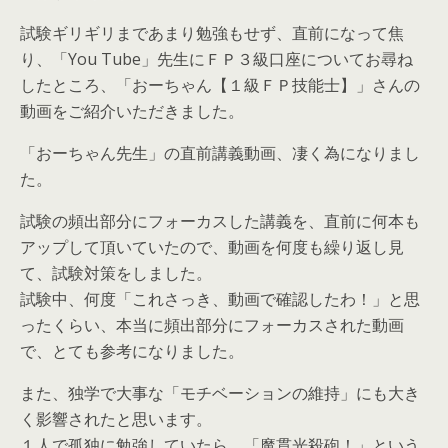
試験ギリギリまであまり勉強もせず、直前になって焦
り、「You Tube」先生にＦＰ３級口座についてお尋ね
したところ、「おーちゃん【１級ＦＰ技能士】」さんの
動画をご紹介いただきました。
「おーちゃん先生」の直前講義動画、凄く為になりまし
た。
試験の頻出部分にフォーカスした講義を、直前に何本も
アップして頂いていたので、動画を何度も繰り返し見
て、試験対策をしました。
試験中、何度「これさっき、動画で確認したわ！」と思
ったくらい、本当に頻出部分にフォーカスされた動画
で、とても参考になりました。
また、独学で大事な「モチベーションの維持」にも大き
く影響されたと思います。
１人で孤独に勉強していたら、「魔貫光殺砲！」という