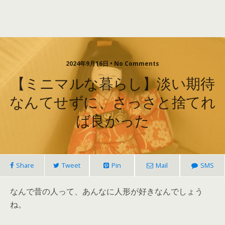
2024年9月16日 • No Comments
【ミニマルな暮らし】淡い期待
なんてせずに、さっさと捨てれ
ば良かった
Share
Tweet
Pin
Mail
SMS
なんで昔の人って、あんなに人形が好きなんでしょう
ね。