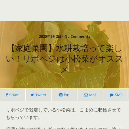
2025年6月2日 • No Comments
【家庭菜園】水耕栽培って楽し
い！リボベジは小松菜がオスス
メ
Share
Tweet
Pin
Mail
SMS
リボベジで栽培している小松菜は、こまめに収穫させて
もらっています。