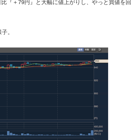
比『＋79円』と大幅に値上がりし、やっと買値を回
様子。