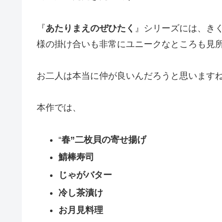
『
あたりまえのぜひたく
』シリーズには、き
様の掛け合いも非常にユニークなところも見
お二人は本当に仲が良いんだろうと思います
本作では、
“
春”二枚貝の寄せ揚げ
鯖棒寿司
じゃがバター
冷し茶漬け
お月見料理