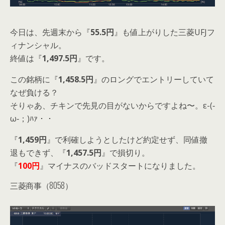
今日は、先週末から『
55.5円
』も値上がりした三菱UFJフ
ィナンシャル。
終値は『
1,497.5円
』です。
この銘柄に『
1,458.5円
』のロングでエントリーしていて
なぜ負ける？
そりゃあ、チキンで先見の目がないからですよね〜。ε-(‐
ω‐；)ﾊｧ・・
『
1,459円
』で利確しようとしたけど約定せず、同値撤
退もできず、『
1,457.5円
』で損切り。
『
100円
』マイナスのバッドスタートになりました。
三菱商事（8058）