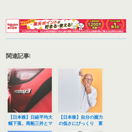
関連記事:
【日本株】日経平均大
【日本株】自分の握力
幅下落。商船三井とマ
の低さにびっくり 富
ツダをトレードしまし
山第一銀行（7184）