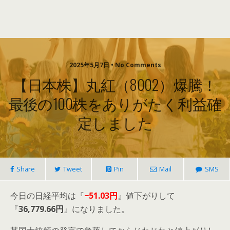
2025年5月7日 • No Comments
【日本株】丸紅（8002）爆騰！
最後の100株をありがたく利益確
定しました
Share
Tweet
Pin
Mail
SMS
今日の日経平均は『
−
51.03円
』値下がりして
『
36,779.66円
』になりました。