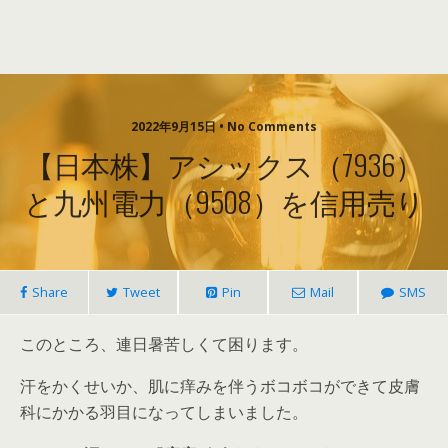
2022年9月15日 • No Comments
【日本株】アシックス（7936）
と九州電力（9508）を信用売り
Share
Tweet
Pin
Mail
SMS
このところ、連日暑苦しくて困ります。
汗をかくせいか、肌に痒みを伴うボコボコができて皮膚
科にかかる羽目になってしまいました。