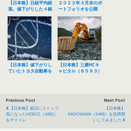
【日本株】日経平均続
２０２２年３月末のポ
落。値下がりした４銘
ートフォリオを公開
柄を買ってみました
【日本株】値下がりし
【日本株】三菱HCキ
ていたトヨタ自動車を
ャピタル（８５９３）
買ったら、さらに値下
好決算・増配で株価急
がりしてしまいまし
騰！
た。
Previous Post
Next Post
【日本株】前日にストップ
【日本株】
高になったHEROZ（4382）
KADOKAWA（9468）を信用買
をデイトレ
いしてみました