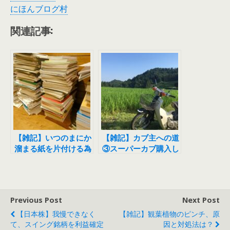
にほんブログ村
関連記事:
【雑記】いつのまにか
【雑記】カブ主への道
溜まる紙を片付ける為
③スーパーカブ購入し
のアプリをご紹介しま
ました！
す
Previous Post
Next Post
【日本株】我慢できなく
【雑記】観葉植物のピンチ、原
て、スイング銘柄を利益確定
因と対処法は？