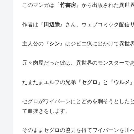
このマンガは『
竹書房
』から出版された異世
作者は『
田辺崇
』さん、ウェブコミック配信
主人公の『
シン
』はジビエ猟に出かけて異世
元々肉屋だった彼は、異世界のモンスターで
たまたまエルフの兄弟『
セグロ
』と『
ウルメ
セグロがワイバーンにとどめを刺そうとした
て血抜きをします。
そのままセグロの協力を得てワイバーンを川