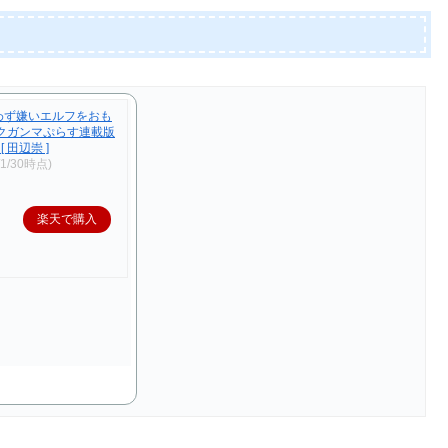
わず嫌いエルフをおも
ックガンマぷらす連載版
 田辺崇 ]
/1/30時点)
楽天で購入