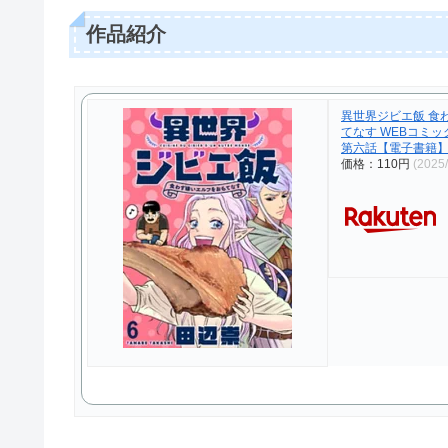
作品紹介
異世界ジビエ飯 食
てなす WEBコミ
第六話【電子書籍】[
価格：110円
(2025