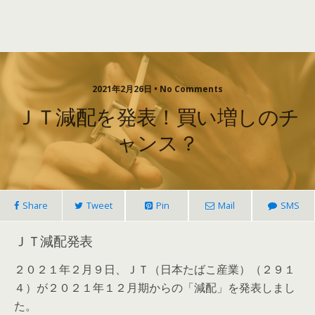
2021年2月26日 • No Comments
ＪＴ減配を発表！買い増しのチ
ャンス？
Share
Tweet
Pin
Mail
SMS
ＪＴ減配発表
２０２１年２月９日、ＪＴ（日本たばこ産業）（２９１
４）が２０２１年１２月期からの「減配」を発表しまし
た。