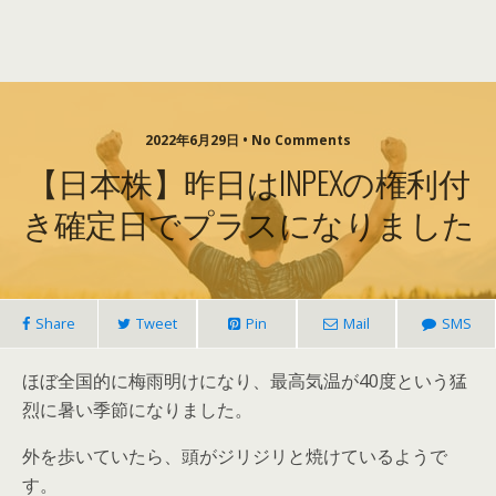
2022年6月29日 • No Comments
【日本株】昨日はINPEXの権利付
き確定日でプラスになりました
Share
Tweet
Pin
Mail
SMS
ほぼ全国的に梅雨明けになり、最高気温が40度という猛
烈に暑い季節になりました。
外を歩いていたら、頭がジリジリと焼けているようで
す。