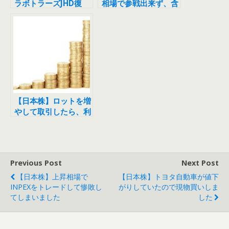
ラボトラーズJHD復
相場で参戦出来ず、含
活！日本航空も快調
み損だけが爆増する悲
劇
【日本株】ロットを増
やして取引したら、利
益が8,000円上がりま
した
Previous Post
Next Post
【日本株】上昇相場で
【日本株】トヨタ自動車が値下
INPEXをトレードして惨敗し
がりしていたので現物買いしま
てしまいました
した