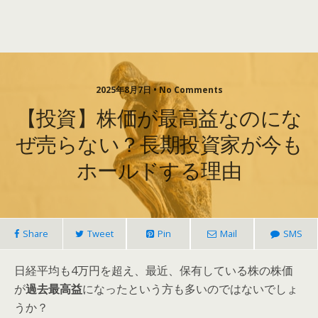
2025年8月7日 • No Comments
【投資】株価が最高益なのにな
ぜ売らない？長期投資家が今も
ホールドする理由
Share
Tweet
Pin
Mail
SMS
日経平均も4万円を超え、最近、保有している株の株価
が
過去最高益
になったという方も多いのではないでしょ
うか？