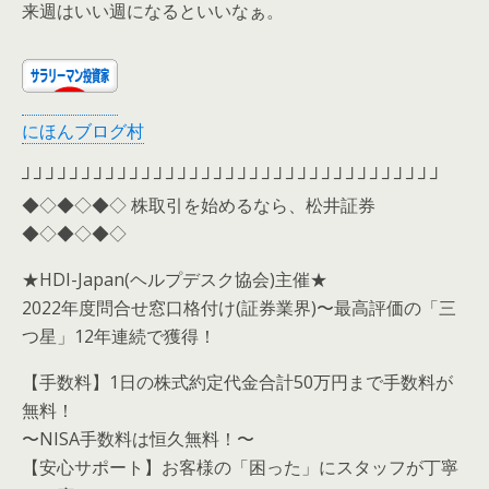
来週はいい週になるといいなぁ。
にほんブログ村
┘┘┘┘┘┘┘┘┘┘┘┘┘┘┘┘┘┘┘┘┘┘┘┘┘┘┘┘┘┘┘┘┘┘┘
◆◇◆◇◆◇ 株取引を始めるなら、松井証券
◆◇◆◇◆◇
★HDI-Japan(ヘルプデスク協会)主催★
2022年度問合せ窓口格付け(証券業界)〜最高評価の「三
つ星」12年連続で獲得！
【手数料】1日の株式約定代金合計50万円まで手数料が
無料！
〜NISA手数料は恒久無料！〜
【安心サポート】お客様の「困った」にスタッフが丁寧