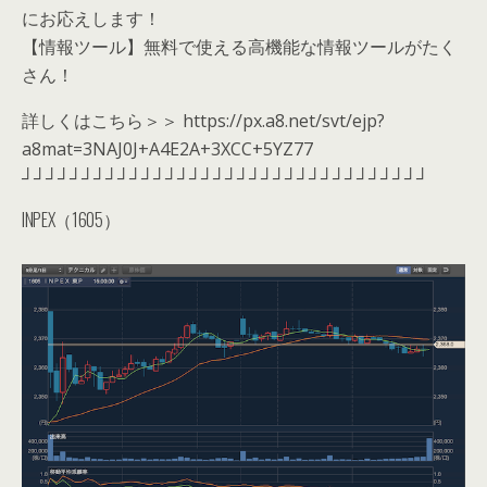
にお応えします！
【情報ツール】無料で使える高機能な情報ツールがたく
さん！
詳しくはこちら＞＞ https://px.a8.net/svt/ejp?
a8mat=3NAJ0J+A4E2A+3XCC+5YZ77
┘┘┘┘┘┘┘┘┘┘┘┘┘┘┘┘┘┘┘┘┘┘┘┘┘┘┘┘┘┘┘┘┘┘
INPEX（1605）