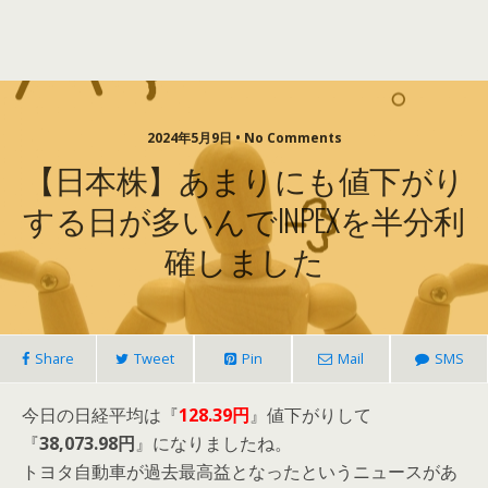
2024年5月9日 • No Comments
【日本株】あまりにも値下がり
する日が多いんでINPEXを半分利
確しました
Share
Tweet
Pin
Mail
SMS
今日の日経平均は『
128.39円
』値下がりして
『
38,073.98円
』になりましたね。
トヨタ自動車が過去最高益となったというニュースがあ