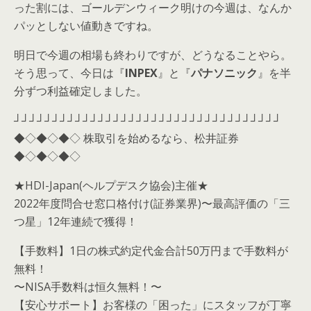
った割には、ゴールデンウィーク明けの今週は、なんか
パッとしない値動きですね。
明日で今週の相場も終わりですが、どうなることやら。
そう思って、今日は『
INPEX
』と『
パナソニック
』を半
分ずつ利益確定しました。
┘┘┘┘┘┘┘┘┘┘┘┘┘┘┘┘┘┘┘┘┘┘┘┘┘┘┘┘┘┘┘┘┘┘┘
◆◇◆◇◆◇ 株取引を始めるなら、松井証券
◆◇◆◇◆◇
★HDI-Japan(ヘルプデスク協会)主催★
2022年度問合せ窓口格付け(証券業界)〜最高評価の「三
つ星」12年連続で獲得！
【手数料】1日の株式約定代金合計50万円まで手数料が
無料！
〜NISA手数料は恒久無料！〜
【安心サポート】お客様の「困った」にスタッフが丁寧