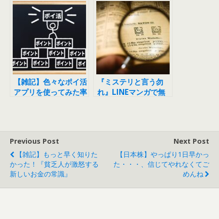
の常識』
ました（前編）
【雑記】色々なポイ活
『ミステリと言う勿
アプリを使ってみた率
れ』LINEマンガで無
直な感想をまとめてみ
料話増量中！
ました（後編）
Previous Post
Next Post
【雑記】もっと早く知りた
【日本株】やっぱり1日早かっ
かった！『貧乏人が激怒する
た・・・、信じてやれなくてご
新しいお金の常識』
めんね