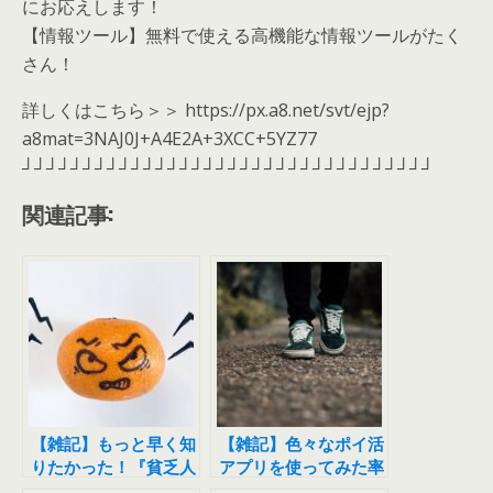
にお応えします！
【情報ツール】無料で使える高機能な情報ツールがたく
さん！
詳しくはこちら＞＞ https://px.a8.net/svt/ejp?
a8mat=3NAJ0J+A4E2A+3XCC+5YZ77
┘┘┘┘┘┘┘┘┘┘┘┘┘┘┘┘┘┘┘┘┘┘┘┘┘┘┘┘┘┘┘┘┘┘
関連記事:
【雑記】もっと早く知
【雑記】色々なポイ活
りたかった！『貧乏人
アプリを使ってみた率
が激怒する新しいお金
直な感想をまとめてみ