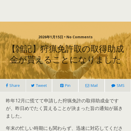
2026年1月15日 • No Comments
【雑記】狩猟免許取の取得助成
金が貰えることになりました
Share
Tweet
Pin
Mail
SMS
昨年12月に慌てて申請した狩猟免許の取得助成金です
が、昨日めでたく貰えることが決まった旨の通知が届き
ました。
年末の忙しい時期にも関わらず、迅速に対応してくださ