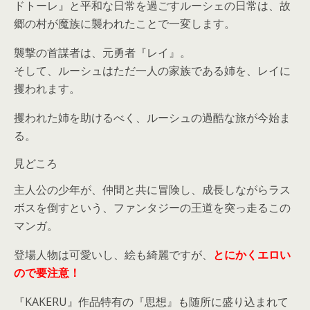
ドトーレ』と平和な日常を過ごすルーシェの日常は、故
郷の村が魔族に襲われたことで一変します。
襲撃の首謀者は、元勇者『レイ』。
そして、ルーシュはただ一人の家族である姉を、レイに
攫われます。
攫われた姉を助けるべく、ルーシュの過酷な旅が今始ま
る。
見どころ
主人公の少年が、仲間と共に冒険し、成長しながらラス
ボスを倒すという、ファンタジーの王道を突っ走るこの
マンガ。
登場人物は可愛いし、絵も綺麗ですが、
とにかくエロい
ので要注意！
『KAKERU』作品特有の『思想』も随所に盛り込まれて