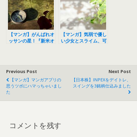
【マンガ】がんばれオ
【マンガ】気弱で優し
ッサンの星！『新米オ
い少女とスライム、可
ッサン冒険者、最強パ
愛い二人の虜になりま
ーティーに死ぬほど鍛
した
えられて無敵になる』
Previous Post
Next Post
【マンガ】マンガアプリの
【日本株】INPEXをデイトレ、
思うツボにハマっちゃいまし
スイングを3銘柄仕込みました
た
コメントを残す