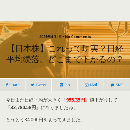
2025年4月4日 • No Comments
【日本株】これって現実？日経
平均続落、どこまで下がるの？
Share
Tweet
Pin
Mail
SMS
今日また日経平均が大きく『
955.35円
』値下がりして
『
33,780.58円
』になりましたね。
とうとう34,000円を切ってきました。