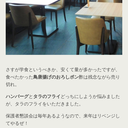
さすが学食というべきか、安くて量が多かったですが、
食べたかった
鳥唐揚げのおろしポン
酢は残念ながら売り
切れ。
ハンバーグ
と
タラのフライ
どっちにしようか悩みました
が、タラのフライをいただきました。
保護者懇談会は毎年あるようなので、来年はリベンジし
てやるぜ！