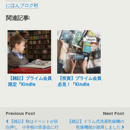
にほんブログ村
関連記事:
【雑記】プライム会員
【投資】プライム会員
限定『Kindle
必見！『Kindle
Unlimited』3ヶ月無
Unlimited』が3ヶ月
料キャンペーン開催
無料！
中！
Previous Post
Next Post
【雑記】秋はイベントが目
【雑記】ドラム式洗濯乾燥機の
白押し 小学校の音楽会に行
乾燥機能が故障しました