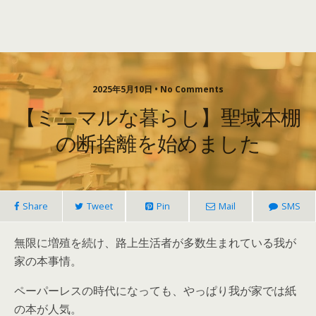
2025年5月10日 • No Comments
【ミニマルな暮らし】聖域本棚
の断捨離を始めました
Share
Tweet
Pin
Mail
SMS
無限に増殖を続け、路上生活者が多数生まれている我が
家の本事情。
ペーパーレスの時代になっても、やっぱり我が家では紙
の本が人気。