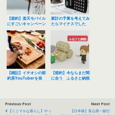
【節約】楽天モバイル
家計の予算を考えてみ
にすごいキャンペーン
たらマイナスでした
が出ました
【雑記】イチオシの節
【節約】今ならまだ間
約系YouTuberを発
に合う ふるさと納税
見しました
を始めよう
Previous Post
Next Post
【ミニマルな暮らし】やっ
【日本株】富山第一銀行