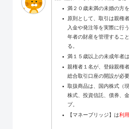
満２０歳未満の未婚の方
原則として、取引は親権
入金や発注等を実際に行
年者の財産を管理するこ
る。
満１５歳以上の未成年者
親権者１名が、登録親権
総合取引口座の開設が必
取扱商品は、国内株式（現
株式、投資信託、債券、
プ。
【マネーブリッジ】は
利