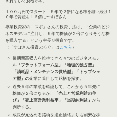
されていてお得かも。
１００万円でスタート ５年で２倍になる株を狙い続け１
０年で資産を１６倍に〜すぽさん
専業投資家の「スポ」さんの投資手法は、
「企業のビジ
ネスモデルに注目し、５年で株価が２倍になりそうな株
を購入する」
という中長期投資です。
（「すぽさん投資ぶろぐ」は
こちら
）
長期間高収入を維持できる４つのビジネスモデ
ル
「プラットフォーム型」「地理的独占型」
「消耗品・メンテナンス供給型」「トップシェ
ア型」
の企業に着目して銘柄を探す。
過去５年の業績を確認して、これから５年先に
株価が２倍になるか、
「売上と営業利益の伸
び」「売上高営業利益率」「当期純利益」
から
判断する。
成長が見込める銘柄を適正価格よりも割安な株