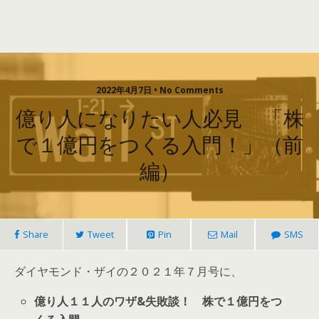
2022年4月7日 • No Comments
億り人になりたい人必見 「株
で１億円をつくる入門！」（前
編）
Share
Tweet
Pin
Mail
SMS
ダイヤモンド・ザイの２０２１年７月号に、
億り人１１人のワザ&失敗談！ 株で１億円をつ