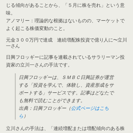
じる傾向があることから、「５月に株を売れ」という意
味。
アノマリー：理論的な根拠はないものの、マーケットで
よく起こる株価変動のこと。
元金３００万円で達成 連続増配株投資で億り人に〜立川
一さん
日興フロッギーに記事を連載されているサラリーマン投
資家の立川一さんの手法です。
日興フロッギーは、ＳＭＢＣ日興証券が運営
する「投資を学んで、体験し、資産形成をサ
ポートする」サービスです。記事はどなたで
も無料で読むことができます。
出典：日興フロッギー（
公式ページはこち
ら
）
立川さんの手法は、「
連続増配または増配傾向のある株