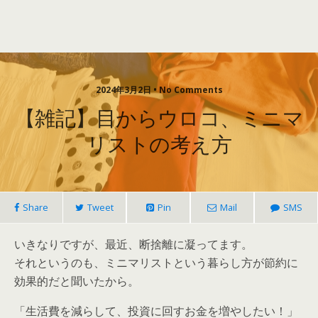
2024年3月2日 • No Comments
【雑記】目からウロコ、ミニマ
リストの考え方
Share
Tweet
Pin
Mail
SMS
いきなりですが、最近、断捨離に凝ってます。
それというのも、ミニマリストという暮らし方が節約に
効果的だと聞いたから。
「生活費を減らして、投資に回すお金を増やしたい！」