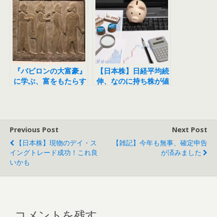
『バビロンの大富豪』
【日本株】日経平均続
に学ぶ、富をもたらす
伸、なのに持ち株が値
黄金の七つの知恵
下がりする株価の不思
議
Previous Post
Next Post
【日本株】現物のデイ・ス
【雑記】今年も無事、確定申告
イングトレード成功！これ良
が済みました
いかも
コメントを残す