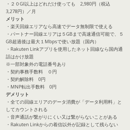
・２０GI以上はどれだけ使っても 2,980円（税込
3,278円）／月
メリット
・楽天回線エリアなら高速でデータ無制限で使える
・パートナー回線エリアは５GBまで高速通信可能で、５
GB超過後は最大１Mbpsで使い放題（国内）
・Rakuten Linkアプリを使用したネット回線なら国内通
話はかけ放題
※一部対象外の電話番号あり
・契約事務手数料 ０円
・契約解除料 0円
・MNP転出手数料 0円
デメリット
・全ての回線エリアのデータ消費が「データ利用料」と
してカウントされる
・音声通話が繋がりにくい又は繋がらないことがある
・Rakuten Linkからの着信以外が記録として残らない